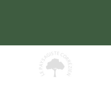
Baptiste DELORD
19800 SAINT-PRIEST-DE-GIMEL
06 48 93 06 68
)
lepaysagistecorrezien@gmail.com
+
N° Siret : 991 591 553 00011