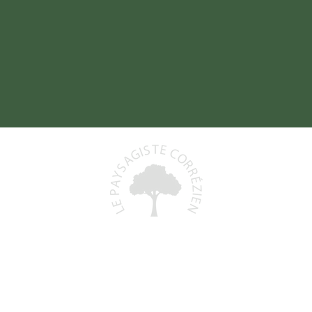
Baptiste DELORD
19800 SAINT-PRIEST-DE-GIMEL
06 48 93 06 68
)
lepaysagistecorrezien@gmail.com
+
N° Siret : 991 591 553 00011