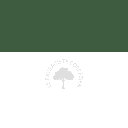
Baptiste DELORD
19800 SAINT-PRIEST-DE-GIMEL
06 48 93 06 68
)
lepaysagistecorrezien@gmail.com
+
N° Siret : 991 591 553 00011