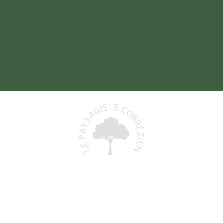
Baptiste DELORD
19800 SAINT-PRIEST-DE-GIMEL
06 48 93 06 68
)
lepaysagistecorrezien@gmail.com
+
N° Siret : 991 591 553 00011