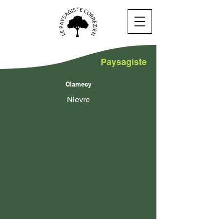
Paysagiste
Clamecy
Nievre