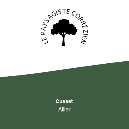
Cusset
Allier