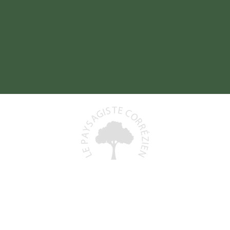
Baptiste DELORD
19800 SAINT-PRIEST-DE-GIMEL
06 48 93 06 68
)
lepaysagistecorrezien@gmail.com
+
N° Siret : 991 591 553 00011