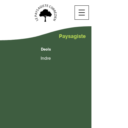
Paysagiste
Deols
Indre