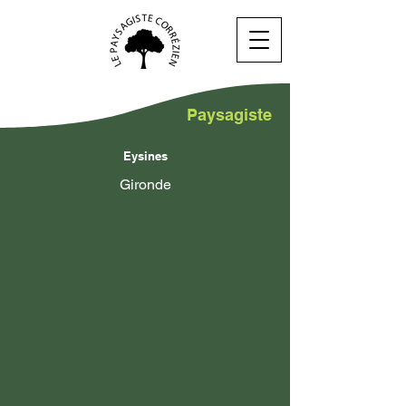
Paysagiste
Eysines
Gironde