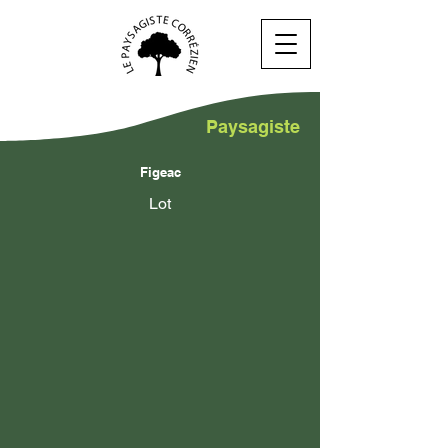
Paysagiste
Figeac
Lot