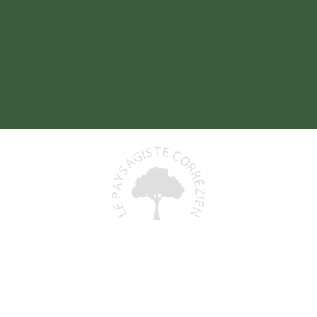
Baptiste DELORD
19800 SAINT-PRIEST-DE-GIMEL
06 48 93 06 68
)
lepaysagistecorrezien@gmail.com
+
N° Siret : 991 591 553 00011