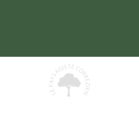
Baptiste DELORD
19800 SAINT-PRIEST-DE-GIMEL
06 48 93 06 68
)
lepaysagistecorrezien@gmail.com
+
N° Siret : 991 591 553 00011