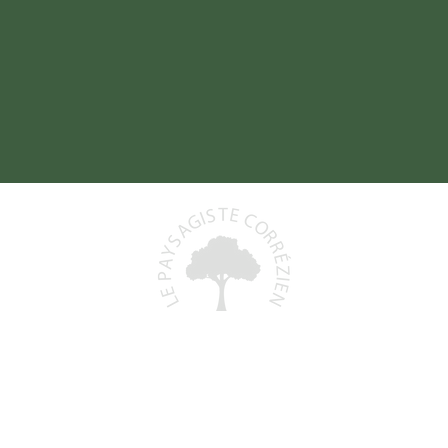
Baptiste DELORD
19800 SAINT-PRIEST-DE-GIMEL
06 48 93 06 68
)
lepaysagistecorrezien@gmail.com
+
N° Siret : 991 591 553 00011