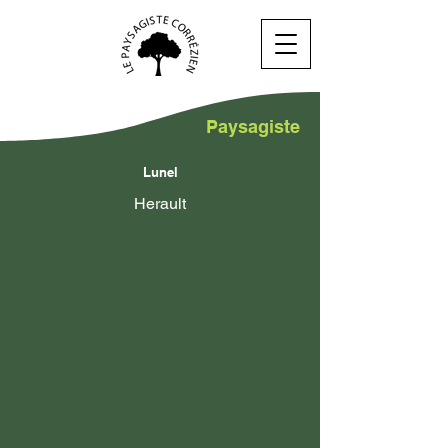
Paysagiste
Lunel
Herault