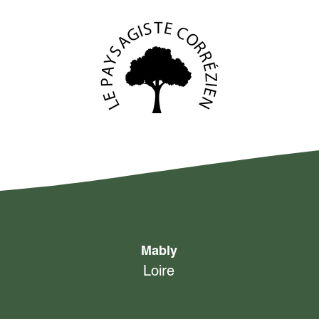
Mably
Loire