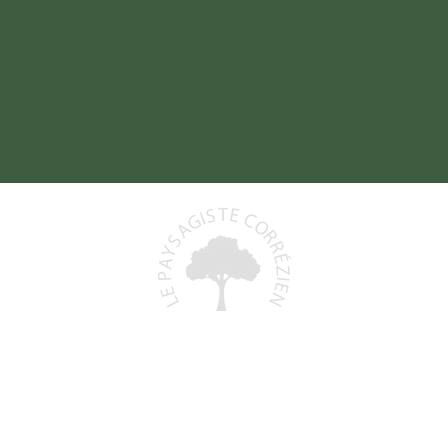
Baptiste DELORD
19800 SAINT-PRIEST-DE-GIMEL
06 48 93 06 68
)
lepaysagistecorrezien@gmail.com
+
N° Siret : 991 591 553 00011