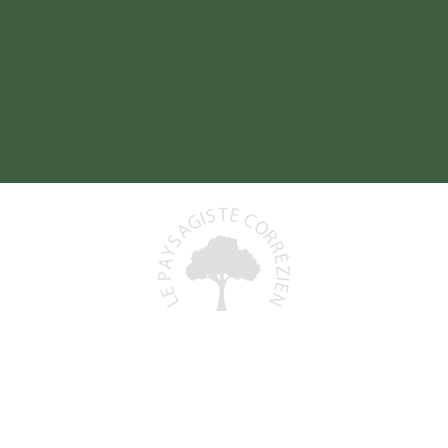
Baptiste DELORD
19800 SAINT-PRIEST-DE-GIMEL
06 48 93 06 68
)
lepaysagistecorrezien@gmail.com
+
N° Siret : 991 591 553 00011