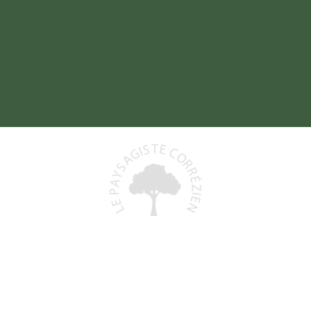
Baptiste DELORD
19800 SAINT-PRIEST-DE-GIMEL
06 48 93 06 68
)
lepaysagistecorrezien@gmail.com
+
N° Siret : 991 591 553 00011