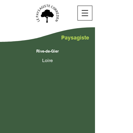
Paysagiste
Rive-de-Gier
Loire