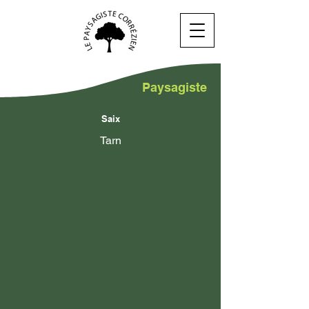
Paysagiste
Saix
Tarn