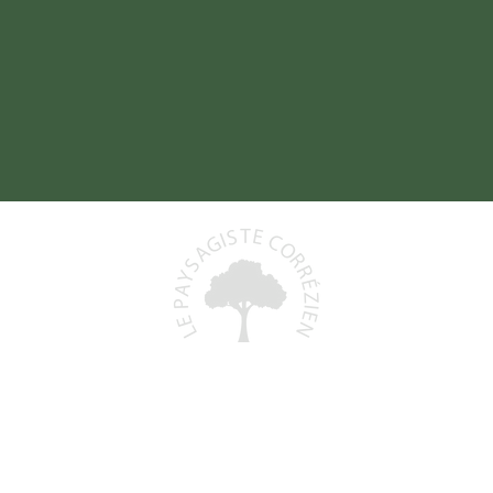
Baptiste DELORD
19800 SAINT-PRIEST-DE-GIMEL
06 48 93 06 68
)
lepaysagistecorrezien@gmail.com
+
N° Siret : 991 591 553 00011