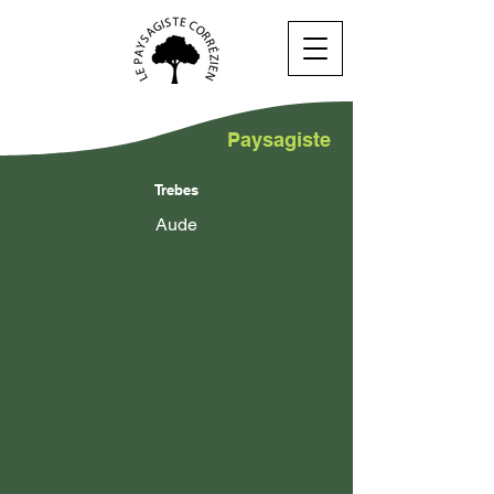
Paysagiste
Trebes
Aude