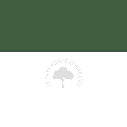
Baptiste DELORD
19800 SAINT-PRIEST-DE-GIMEL
06 48 93 06 68
)
lepaysagistecorrezien@gmail.com
+
N° Siret : 991 591 553 00011