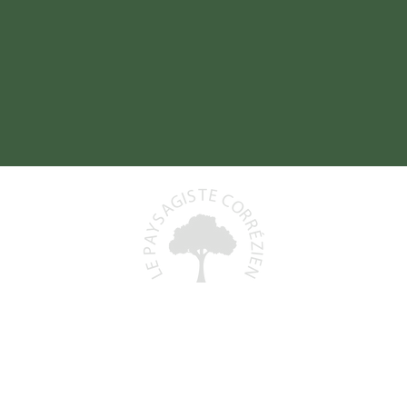
Baptiste DELORD
19800 SAINT-PRIEST-DE-GIMEL
06 48 93 06 68
)
lepaysagistecorrezien@gmail.com
+
N° Siret : 991 591 553 00011