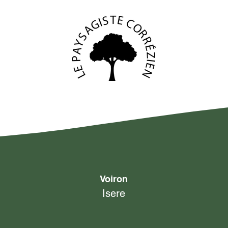
Voiron
Isere