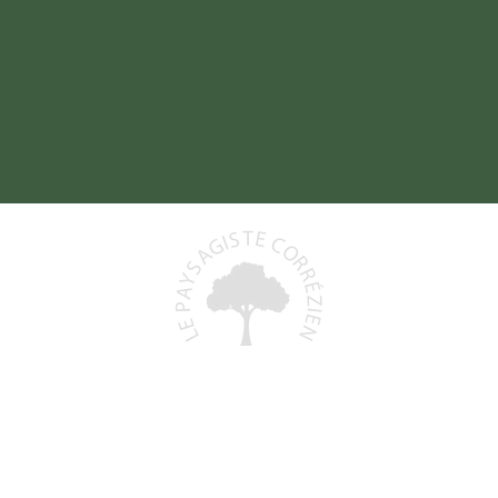
Baptiste DELORD
19800 SAINT-PRIEST-DE-GIMEL
06 48 93 06 68
)
lepaysagistecorrezien@gmail.com
+
N° Siret : 991 591 553 00011